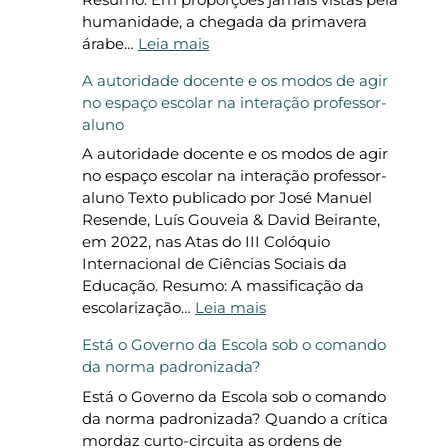
d
t
humanidade, a chegada da primavera
e
a
:
árabe…
Leia mais
C
s
A
A autoridade docente e os modos de agir
u
d
s
no espaço escolar na interação professor-
l
e
f
aluno
t
v
l
u
i
o
A autoridade docente e os modos de agir
r
d
r
no espaço escolar na interação professor-
a
r
e
aluno Texto publicado por José Manuel
l
o
s
Resende, Luís Gouveia & David Beirante,
d
d
em 2022, nas Atas do III Colóquio
a
o
Internacional de Ciências Sociais da
i
m
Educação. Resumo: A massificação da
n
a
:
escolarização…
Leia mais
t
l
A
Está o Governo da Escola sob o comando
e
a
da norma padronizada?
r
u
n
t
Está o Governo da Escola sob o comando
e
o
da norma padronizada? Quando a crítica
t
r
mordaz curto-circuita as ordens de