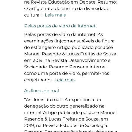
na Revista Educação em Debate. Resumo:
O artigo trata do ensino da diversidade
:
cultural…
Leia mais
O
Pelas portas de vidro da internet:
E
n
Pelas portas de vidro da internet: As
s
examinações (in)comensuráveis da figura
i
do estrangeiro Artigo publicado por José
n
Manuel Resende & Lucas Freitas de Souza,
o
em 2019, na Revista Desenvolvimento e
d
Sociedade. Resumo: Pensar a internet
a
como uma porta de vidro, permite-nos
D
:
conjeturar o…
Leia mais
i
P
As flores do mal
v
e
e
l
“As flores do mal”: A experiência da
r
a
denegação do outro generalizado na
s
s
internet Artigo publicado por José Manuel
i
p
Resende & Lucas Freitas de Souza, em
d
o
2019, na Revista Estudos de Sociologia.
a
r
Resumo: Em proporções jamais vistas pela