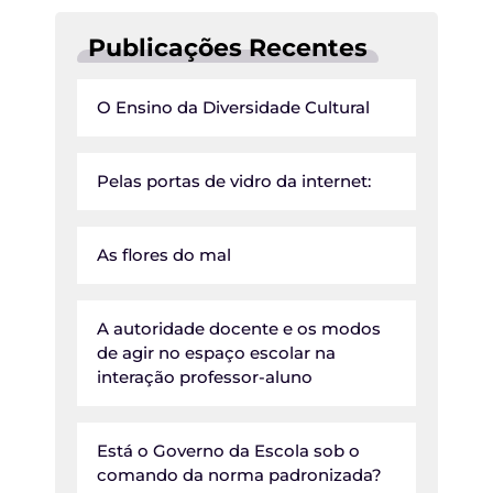
-
a
a
r
Publicações Recentes
l
n
u
o
O Ensino da Diversidade Cultural
n
h
o
a
b
Pelas portas de vidro da internet:
i
t
a
As flores do mal
r
e
h
A autoridade docente e os modos
a
de agir no espaço escolar na
b
interação professor-aluno
i
t
a
Está o Governo da Escola sob o
r
comando da norma padronizada?
t