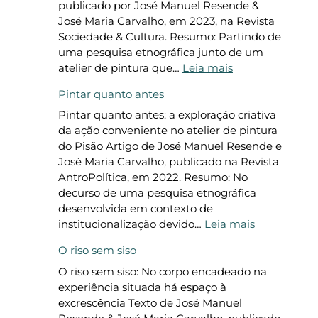
d
s
a
publicado por José Manuel Resende &
e
c
ç
José Maria Carvalho, em 2023, na Revista
a
o
ã
Sociedade & Cultura. Resumo: Partindo de
g
l
o
uma pesquisa etnográfica junto de um
i
a
L
:
atelier de pintura que…
Leia mais
r
s
i
O
Pintar quanto antes
n
o
t
q
o
b
e
u
Pintar quanto antes: a exploração criativa
e
o
r
e
da ação conveniente no atelier de pintura
s
c
á
d
do Pisão Artigo de José Manuel Resende e
p
o
r
e
José Maria Carvalho, publicado na Revista
a
m
i
i
AntroPolítica, em 2022. Resumo: No
ç
a
a
x
decurso de uma pesquisa etnográfica
o
n
a
desenvolvida em contexto de
e
d
r
:
institucionalização devido…
Leia mais
s
o
p
P
O riso sem siso
c
d
o
i
o
a
r
n
O riso sem siso: No corpo encadeado na
l
n
d
t
experiência situada há espaço à
a
o
i
a
excrescência Texto de José Manuel
r
r
z
r