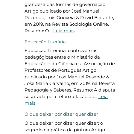
:
i
grandeza das formas de governação
d
Artigo publicado por José Manuel
a
Rezende, Luís Gouveia & David Beirante,
d
em 2019, na Revista Sociologia Online.
e
:
Resumo: O…
Leia mais
d
E
Educação Literária
o
s
c
t
Educação Literária: controvérsias
e
á
pedagógicas entre o Ministério da
n
o
Educação e da Ciência e a Associação de
t
G
Professores de Português Artigo
e
o
publicado por José Manuel Resende &
e
v
José Maria Carvalho, em 2019, na Revista
o
e
Pedagogía y Saberes. Resumo: A disputa
s
r
suscitada pela reformulação do…
Leia
m
n
:
mais
o
o
E
O que deixar por dizer quer dizer
d
d
d
o
a
u
O que deixar por dizer quer dizer: o
s
E
c
segredo na prática da pintura Artigo