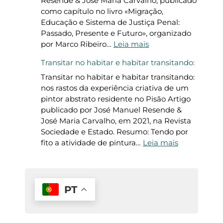
Resende & José Maria Carvalho, publicado
n
m
e
q
como capítulo no livro «Migração,
a
a
r
u
Educação e Sistema de Justiça Penal:
i
p
q
a
Passado, Presente e Futuro», organizado
n
a
u
n
:
por Marco Ribeiro…
Leia mais
t
d
e
t
O
Transitar no habitar e habitar transitando:
e
r
r
o
r
r
o
d
a
i
Transitar no habitar e habitar transitando:
a
n
i
n
s
nos rastos da experiência criativa de um
ç
i
z
t
o
pintor abstrato residente no Pisão Artigo
ã
z
e
e
s
publicado por José Manuel Resende &
o
a
r
s
e
José Maria Carvalho, em 2021, na Revista
p
d
m
Sociedade e Estado. Resumo: Tendo por
r
a
s
:
fito a atividade de pintura…
Leia mais
o
?
i
T
f
s
r
e
o
a
s
n
PT
s
s
o
i
r
t