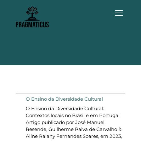
P
u
l
a
r
p
a
r
a
o
c
o
n
t
O Ensino da Diversidade Cultural
e
ú
O Ensino da Diversidade Cultural:
d
Contextos locais no Brasil e em Portugal
o
Artigo publicado por José Manuel
Resende, Guilherme Paiva de Carvalho &
Aline Raiany Fernandes Soares, em 2023,