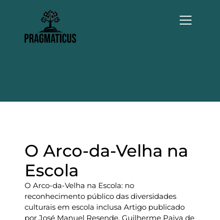
P
u
l
a
r
p
a
r
a
o
c
o
n
t
O Arco-da-Velha na
e
Escola
ú
d
O Arco-da-Velha na Escola: no
o
reconhecimento público das diversidades
culturais em escola inclusa Artigo publicado
por José Manuel Resende, Guilherme Paiva de