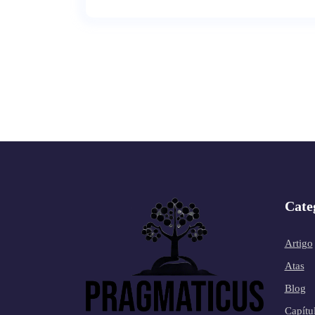
Cate
Artigo
Atas
Blog
Capítu