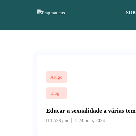
P
u
SOB
l
a
r
p
a
r
a
o
c
o
Artigo
n
t
Blog
e
ú
Educar a sexualidade a várias tem
d
o
12:38 pm
24, mar, 2024