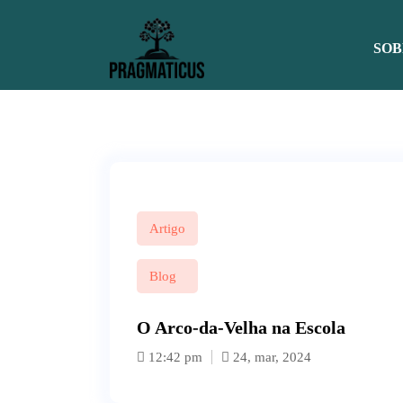
P
u
SOB
l
a
r
p
a
r
a
o
c
o
Artigo
n
t
Blog
e
ú
O Arco-da-Velha na Escola
d
o
12:42 pm
24, mar, 2024