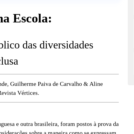
na Escola:
lico das diversidades
clusa
nde, Guilherme Paiva de Carvalho & Aline
evista Vértices.
guesa e outra brasileira, foram postos à prova da
considerações sobre a maneira como se expressam