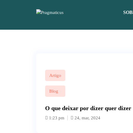
P
u
SOB
l
a
r
p
a
r
a
o
c
o
Artigo
n
t
Blog
e
ú
O que deixar por dizer quer dizer
d
o
1:23 pm
24, mar, 2024